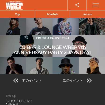
Share
Top
Schedule
Access
FRI
30 AUGUST 2024
DJ BAR & LOUNGE WREP 7th
ANNIVERSARY PARTY 2DAYS DAY1
前のイベント
次のイベント
Line Up
SPECIAL SHOT LIVE:
JNKMN