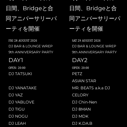
日間、Bridgeと合
日間、Bridgeと合
同アニバーサリーパ
同アニバーサリーパ
ーティを開催
ーティを開催
FRI
28 AUGUST 2026
SAT
29 AUGUST 2026
DJ BAR & LOUNGE WREP
DJ BAR & LOUNGE WREP
9th ANNIVERSARY PARTY
9th ANNIVERSARY PARTY
DAY1
DAY2
OPEN: 20:00
OPEN: 20:00
DJ TATSUKI
PETZ
ASIAN STAR
DJ YANATAKE
MR. BEATS a.k.a DJ
DJ YAZ
CELORY
DJ YABLOVE
DJ Chin-Nen
DJ TIGU
DJ 8MAN
DJ NOGU
DJ MDK
DJ LEAH
DJ K.DA.B