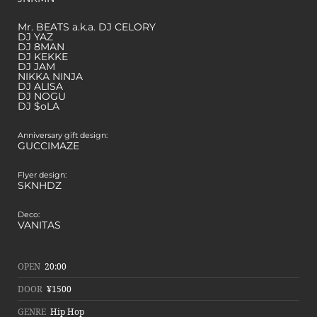
Mr. BEATS a.k.a. DJ CELORY
DJ YAZ
DJ 8MAN
DJ KEKKE
DJ JAM
NIKKA NINJA
DJ ALISA
DJ NOGU
DJ $oLA
Anniversary gift design:
GUCCIMAZE
Flyer design:
SKNHDZ
Deco:
VANITAS
OPEN
20:00
DOOR
¥1500
GENRE
Hip Hop