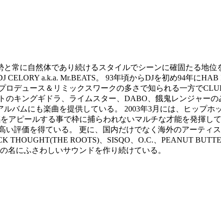
常に自然体であり続けるスタイルでシーンに確固たる地位を築い
 a.k.a. Mr.BEATS。 93年頃からDJを初め94年にHAB I 
デュース＆リミックスワークの多さで知られる一方でCLUB PL
のキングギドラ、ライムスター、DABO、餓鬼レンジャーのみ
ルバムにも楽曲を提供している。 2003年3月には、ヒップホ
アピールする事で枠に捕らわれないマルチな才能を発揮している。 最近で
し、高い評価を得ている。 更に、国内だけでなく海外のアーティス
K THOUGHT(THE ROOTS)、SISQO、O.C.、PEANU
BEATSの名にふさわしいサウンドを作り続けている。