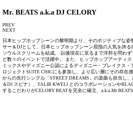
Mr. BEATS a.k.a DJ CELORY
PREV
NEXT
日本ヒップホップシーンの黎明期より、そのポジティブな姿勢と
サー＆DJとして、日本ヒップホップシーン屈指の人気を誇るDJ CELORY
ソウルスクリームを結成。 以後現在に至るまで洋邦を問わずプロ
ど数々のイベントで活躍中。 また、ヒップホップアーティスト
ミックスやディズニー公認によるディズニー・ブレイクス・ア
ロジェクトSUITE CHICにも参加し、より広い層にその存在感を
からの先行シングル「STREET DREAMS」の楽曲も担当
＆DJ スピナ）、TALIB KWELI とのコラボレーションやBLAC
するこだわりがCELORY BEATを完全に確立、a.k.a.Mr 