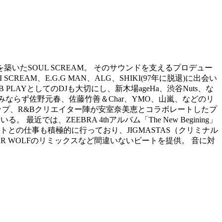
たSOUL SCREAM。 そのサウンドを支えるプロデュー
SCREAM、E.G.G MAN、ALG、SHIKI(97年に脱退)に出会い
AYとしてのDJも大切にし、新木場ageHa、渋谷Nuts、な
ならず佐野元春、佐藤竹善＆Char、YMO、山嵐、などのリ
ップ、R&Bクリエイター陣が安室奈美恵とコラボレートしたプ
は、ZEEBRA 4thアルバム「The New Begining」
トとの仕事も積極的に行っており、JIGMASTAS（クリミナル
T BUTTER WOLFのリミックスなど間違いないビートを提供。 音に対