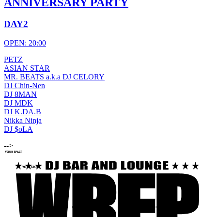
ANNIVERSARY PARTY
DAY2
OPEN: 20:00
PETZ
ASIAN STAR
MR. BEATS a.k.a DJ CELORY
DJ Chin-Nen
DJ 8MAN
DJ MDK
DJ K.DA.B
Nikka Ninja
DJ $oLA
-->