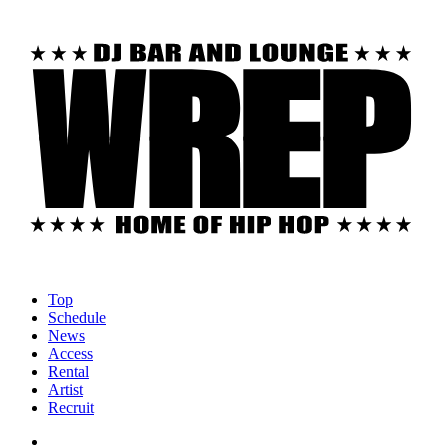
Top
Schedule
News
Access
Rental
Artist
Recruit