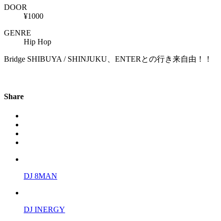
DOOR
¥1000
GENRE
Hip Hop
Bridge SHIBUYA / SHINJUKU、ENTERとの行き来自由！！
Share
DJ 8MAN
DJ INERGY