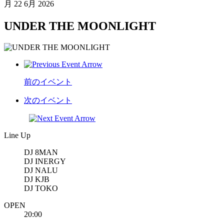
月
22 6月 2026
UNDER THE MOONLIGHT
前のイベント
次のイベント
Line Up
DJ 8MAN
DJ INERGY
DJ NALU
DJ KJB
DJ TOKO
OPEN
20:00