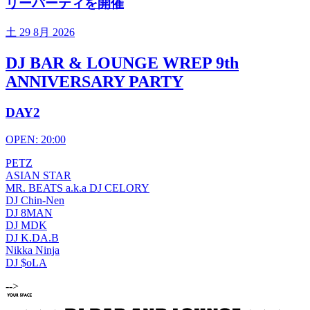
リーパーティを開催
土
29 8月 2026
DJ BAR & LOUNGE WREP 9th
ANNIVERSARY PARTY
DAY2
OPEN: 20:00
PETZ
ASIAN STAR
MR. BEATS a.k.a DJ CELORY
DJ Chin-Nen
DJ 8MAN
DJ MDK
DJ K.DA.B
Nikka Ninja
DJ $oLA
-->