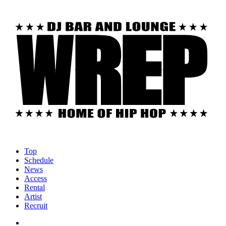
Top
Schedule
News
Access
Rental
Artist
Recruit