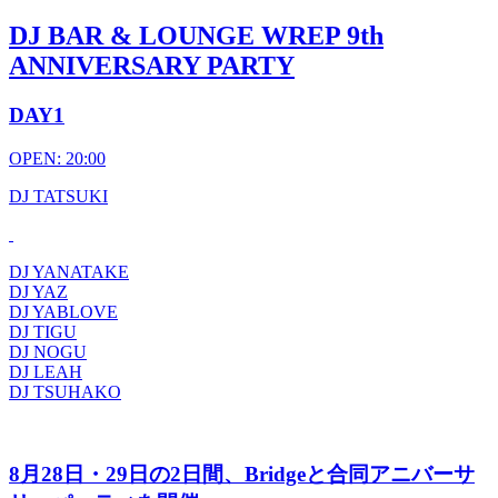
DJ BAR & LOUNGE WREP 9th
ANNIVERSARY PARTY
DAY1
OPEN: 20:00
DJ TATSUKI
DJ YANATAKE
DJ YAZ
DJ YABLOVE
DJ TIGU
DJ NOGU
DJ LEAH
DJ TSUHAKO
8月28日・29日の2日間、Bridgeと合同アニバーサ