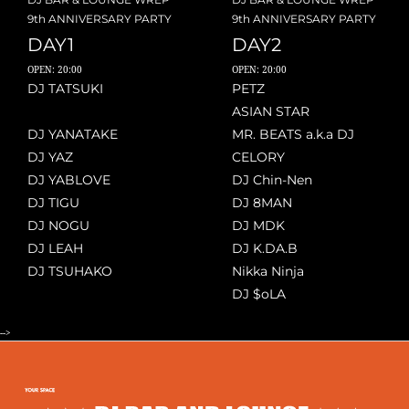
9th ANNIVERSARY PARTY
9th ANNIVERSARY PARTY
DAY1
DAY2
OPEN: 20:00
OPEN: 20:00
DJ TATSUKI
PETZ
ASIAN STAR
DJ YANATAKE
MR. BEATS a.k.a DJ
DJ YAZ
CELORY
DJ YABLOVE
DJ Chin-Nen
DJ TIGU
DJ 8MAN
DJ NOGU
DJ MDK
DJ LEAH
DJ K.DA.B
DJ TSUHAKO
Nikka Ninja
DJ $oLA
-->