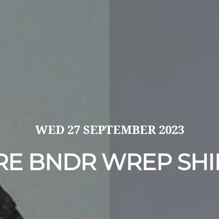
WED
27 SEPTEMBER 2023
RE BNDR WREP SHI