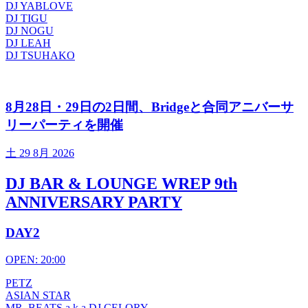
DJ YABLOVE
DJ TIGU
DJ NOGU
DJ LEAH
DJ TSUHAKO
8月28日・29日の2日間、Bridgeと合同アニバーサ
リーパーティを開催
土
29 8月 2026
DJ BAR & LOUNGE WREP 9th
ANNIVERSARY PARTY
DAY2
OPEN: 20:00
PETZ
ASIAN STAR
MR. BEATS a.k.a DJ CELORY