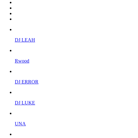
DJ LEAH
Rwood
DJ ERROR
DJ LUKE
UNA