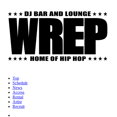
Top
Schedule
News
Access
Rental
Artist
Recruit