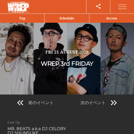
Share
Top
Schedule
Access
FRI
21 AUGUST 2026
WREP 3rd FRIDAY
前のイベント
次のイベント
Line Up
MR. BEATS a.k.a DJ CELORY
DJ SHUNSUKE