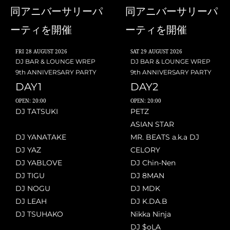
同アニバーサリーパ
同アニバーサリーパ
ーティを開催
ーティを開催
FRI
28 AUGUST 2026
SAT
29 AUGUST 2026
DJ BAR & LOUNGE WREP
DJ BAR & LOUNGE WREP
9th ANNIVERSARY PARTY
9th ANNIVERSARY PARTY
DAY1
DAY2
OPEN: 20:00
OPEN: 20:00
DJ TATSUKI
PETZ
ASIAN STAR
DJ YANATAKE
MR. BEATS a.k.a DJ
DJ YAZ
CELORY
DJ YABLOVE
DJ Chin-Nen
DJ TIGU
DJ 8MAN
DJ NOGU
DJ MDK
DJ LEAH
DJ K.DA.B
DJ TSUHAKO
Nikka Ninja
DJ $oLA