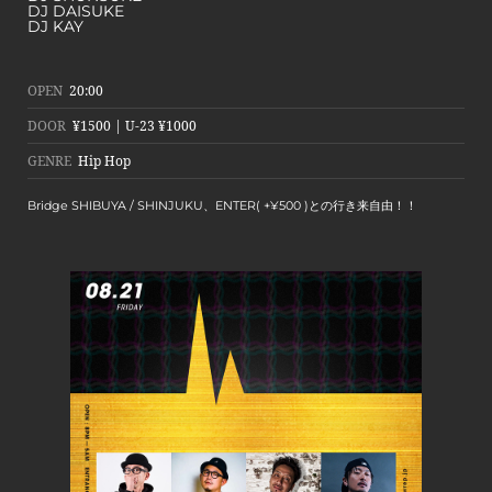
DJ DAISUKE
DJ KAY
OPEN
20:00
DOOR
¥1500 | U-23 ¥1000
GENRE
Hip Hop
Bridge SHIBUYA / SHINJUKU、ENTER( +¥500 )との行き来自由！！