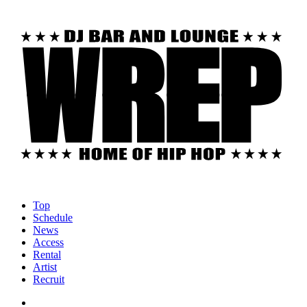
Top
Schedule
News
Access
Rental
Artist
Recruit