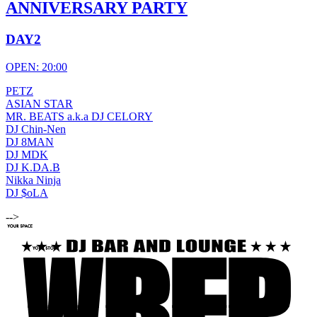
ANNIVERSARY PARTY
DAY2
OPEN: 20:00
PETZ
ASIAN STAR
MR. BEATS a.k.a DJ CELORY
DJ Chin-Nen
DJ 8MAN
DJ MDK
DJ K.DA.B
Nikka Ninja
DJ $oLA
-->