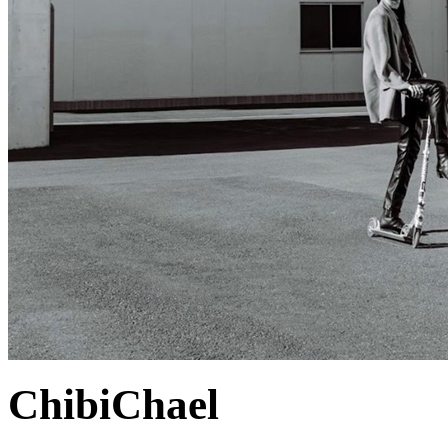
ChibiChael