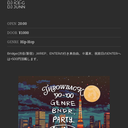
DJ ICE-G
DJ JUNN
OPEN
20:00
DOOR
¥1000
GENRE
Hip-Hop
Bridge(渋谷/新宿）,WREP、ENTERの行き来自由。※週末、祝前日のENTERへ
は+500円頂戴します。