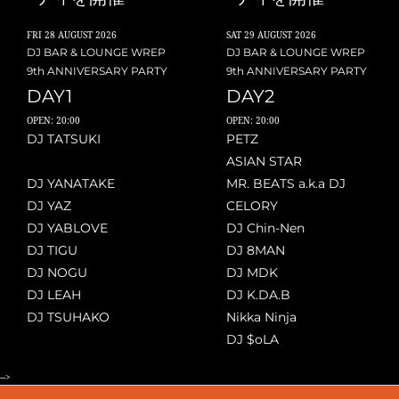
FRI
28 AUGUST 2026
SAT
29 AUGUST 2026
DJ BAR & LOUNGE WREP
DJ BAR & LOUNGE WREP
9th ANNIVERSARY PARTY
9th ANNIVERSARY PARTY
DAY1
DAY2
OPEN: 20:00
OPEN: 20:00
DJ TATSUKI
PETZ
ASIAN STAR
DJ YANATAKE
MR. BEATS a.k.a DJ
DJ YAZ
CELORY
DJ YABLOVE
DJ Chin-Nen
DJ TIGU
DJ 8MAN
DJ NOGU
DJ MDK
DJ LEAH
DJ K.DA.B
DJ TSUHAKO
Nikka Ninja
DJ $oLA
-->