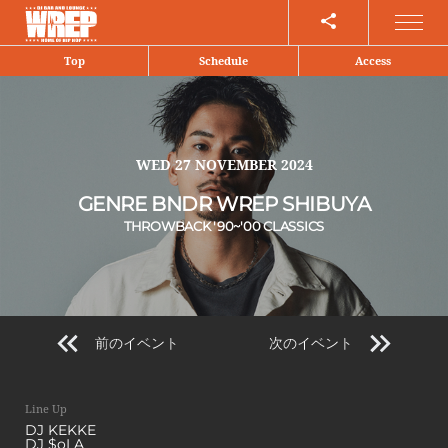
Share
Top
Schedule
Access
WED
27 NOVEMBER 2024
GENRE BNDR WREP SHIBUYA
THROWBACK '90~'00 CLASSICS
前のイベント
次のイベント
Line Up
DJ KEKKE
DJ $oLA