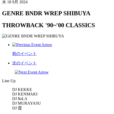
水
18 9月 2024
GENRE BNDR WREP SHIBUYA
THROWBACK '90~'00 CLASSICS
前のイベント
次のイベント
Line Up
DJ KEKKE
DJ KENMAKI
DJ $oLA
DJ MURAYASU
DJ 霞