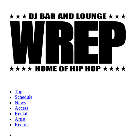
Top
Schedule
News
Access
Rental
Artist
Recruit