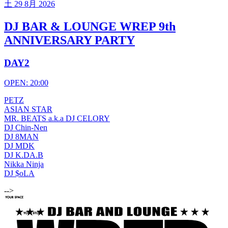
土
29 8月 2026
DJ BAR & LOUNGE WREP 9th
ANNIVERSARY PARTY
DAY2
OPEN: 20:00
PETZ
ASIAN STAR
MR. BEATS a.k.a DJ CELORY
DJ Chin-Nen
DJ 8MAN
DJ MDK
DJ K.DA.B
Nikka Ninja
DJ $oLA
-->