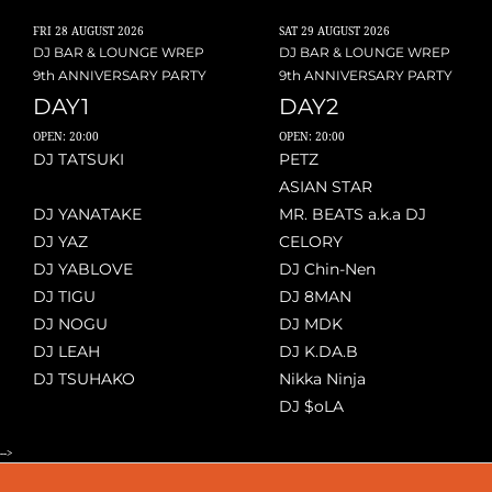
FRI
28 AUGUST 2026
SAT
29 AUGUST 2026
DJ BAR & LOUNGE WREP
DJ BAR & LOUNGE WREP
9th ANNIVERSARY PARTY
9th ANNIVERSARY PARTY
DAY1
DAY2
OPEN: 20:00
OPEN: 20:00
DJ TATSUKI
PETZ
ASIAN STAR
DJ YANATAKE
MR. BEATS a.k.a DJ
DJ YAZ
CELORY
DJ YABLOVE
DJ Chin-Nen
DJ TIGU
DJ 8MAN
DJ NOGU
DJ MDK
DJ LEAH
DJ K.DA.B
DJ TSUHAKO
Nikka Ninja
DJ $oLA
-->