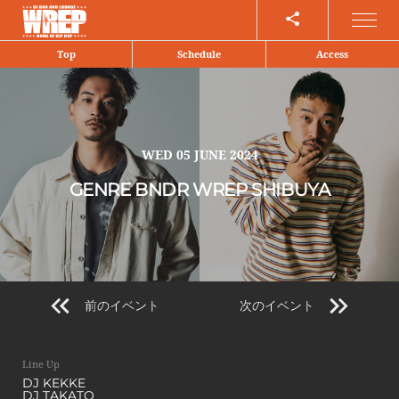
Share
Top
Schedule
Access
WED
05 JUNE 2024
GENRE BNDR WREP SHIBUYA
前のイベント
次のイベント
Line Up
DJ KEKKE
DJ TAKATO