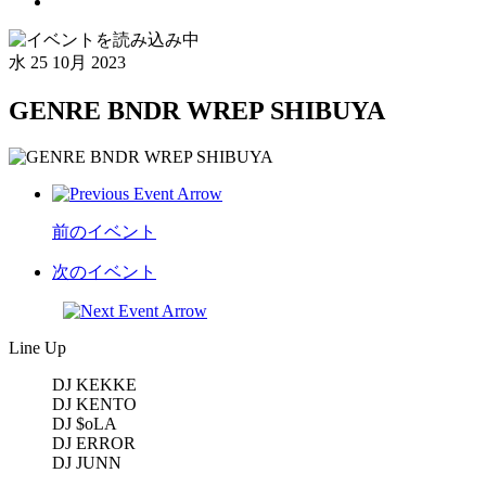
水
25 10月 2023
GENRE BNDR WREP SHIBUYA
前のイベント
次のイベント
Line Up
DJ KEKKE
DJ KENTO
DJ $oLA
DJ ERROR
DJ JUNN