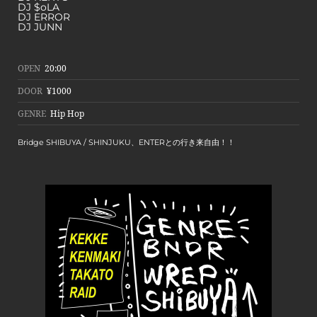
DJ $oLA
DJ ERROR
DJ JUNN
OPEN
20:00
DOOR
¥1000
GENRE
Hip Hop
Bridge SHIBUYA / SHINJUKU、ENTERとの行き来自由！！