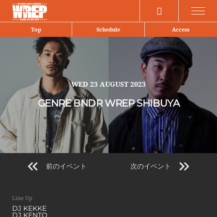
Share
Top
Schedule
Access
WED
23 AUGUST 2023
GENRE BNDR WREP SHIBUYA
前のイベント
次のイベント
Line Up
DJ KEKKE
DJ KENTO