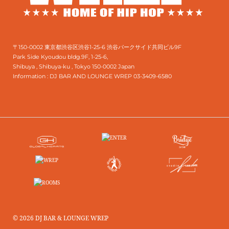
〒150-0002 東京都渋谷区渋谷1-25-6 渋谷パークサイド共同ビル9F
Park Side Kyoudou bldg.9F, 1-25-6,
Shibuya , Shibuya-ku , Tokyo 150-0002 Japan
Information :
DJ BAR AND LOUNGE WREP 03-3409-6580
© 2026 DJ BAR & LOUNGE WREP