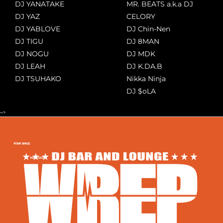
DJ YANATAKE
MR. BEATS a.k.a DJ
DJ YAZ
CELORY
DJ YABLOVE
DJ Chin-Nen
DJ TIGU
DJ 8MAN
DJ NOGU
DJ MDK
DJ LEAH
DJ K.DA.B
DJ TSUHAKO
Nikka Ninja
DJ $oLA
-->