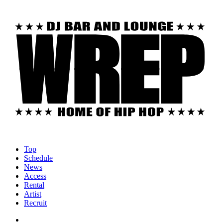
Top
Schedule
News
Access
Rental
Artist
Recruit