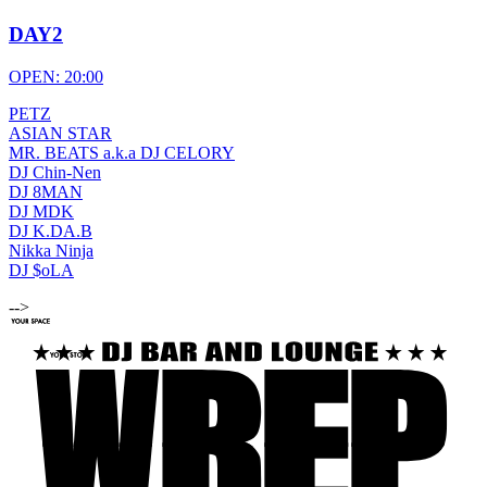
DAY2
OPEN: 20:00
PETZ
ASIAN STAR
MR. BEATS a.k.a DJ CELORY
DJ Chin-Nen
DJ 8MAN
DJ MDK
DJ K.DA.B
Nikka Ninja
DJ $oLA
-->