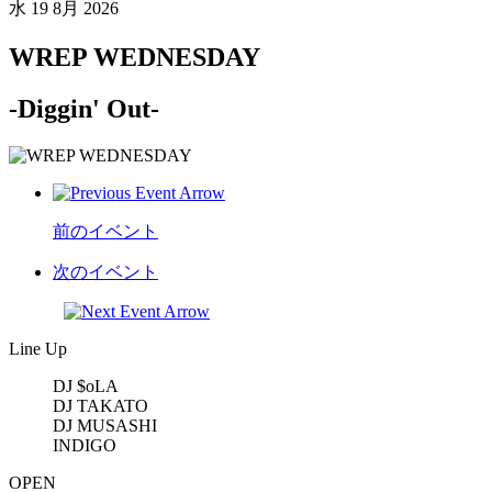
水
19 8月 2026
WREP WEDNESDAY
-Diggin' Out-
前のイベント
次のイベント
Line Up
DJ $oLA
DJ TAKATO
DJ MUSASHI
INDIGO
OPEN