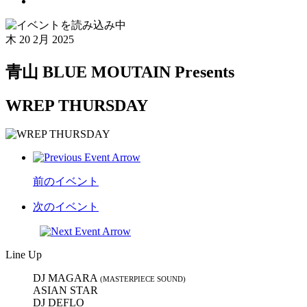
木
20 2月 2025
青山 BLUE MOUTAIN Presents
WREP THURSDAY
前のイベント
次のイベント
Line Up
DJ MAGARA
(MASTERPIECE SOUND)
ASIAN STAR
DJ DEFLO