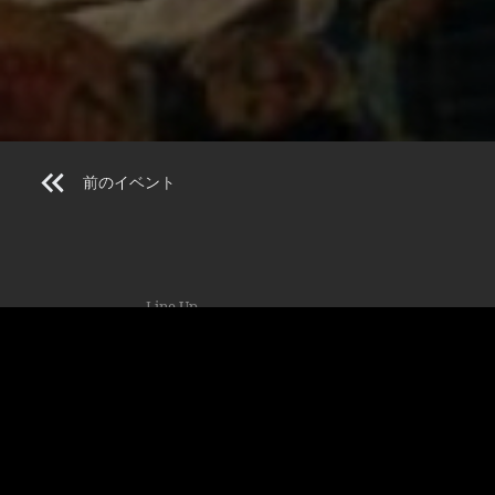
前のイベント
Line Up
DJ MAGARA
(MASTERPIECE SOUND)
ASIAN STAR
DJ DEFLO
OPEN
20:00
DOOR
¥1000