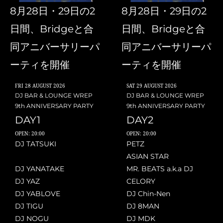
8月28日・29日の2
8月28日・29日の2
日間、Bridgeと合
日間、Bridgeと合
同アニバーサリーパ
同アニバーサリーパ
ーティを開催
ーティを開催
FRI
28 AUGUST 2026
SAT
29 AUGUST 2026
DJ BAR & LOUNGE WREP
DJ BAR & LOUNGE WREP
9th ANNIVERSARY PARTY
9th ANNIVERSARY PARTY
DAY1
DAY2
OPEN: 20:00
OPEN: 20:00
DJ TATSUKI
PETZ
ASIAN STAR
DJ YANATAKE
MR. BEATS a.k.a DJ
DJ YAZ
CELORY
DJ YABLOVE
DJ Chin-Nen
DJ TIGU
DJ 8MAN
DJ NOGU
DJ MDK