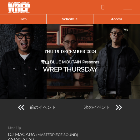
Share
Top
Schedule
Access
THU
19 DECEMBER 2024
青山 BLUE MOUTAIN Presents
WREP THURSDAY
前のイベント
次のイベント
Line Up
DJ MAGARA
(MASTERPIECE SOUND)
ASIAN STAR