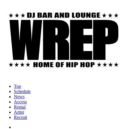
Top
Schedule
News
Access
Rental
Artist
Recruit