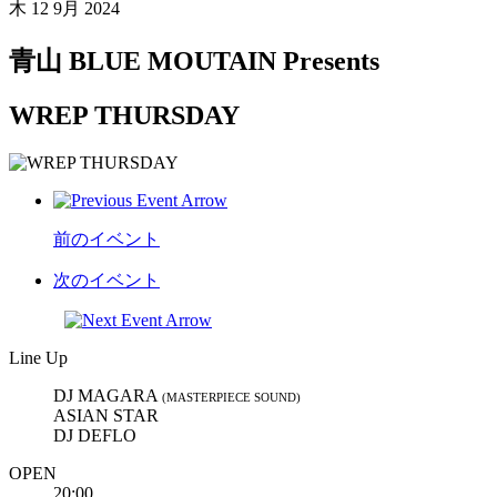
木
12 9月 2024
青山 BLUE MOUTAIN Presents
WREP THURSDAY
前のイベント
次のイベント
Line Up
DJ MAGARA
(MASTERPIECE SOUND)
ASIAN STAR
DJ DEFLO
OPEN
20:00