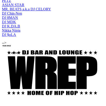
PETZ
ASIAN STAR
MR. BEATS a.k.a DJ CELORY
DJ Chin-Nen
DJ 8MAN
DJ MDK
DJ K.DA.B
Nikka Ninja
DJ $oLA
-->