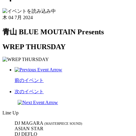
木
04 7月 2024
青山 BLUE MOUTAIN Presents
WREP THURSDAY
前のイベント
次のイベント
Line Up
DJ MAGARA
(MASTERPIECE SOUND)
ASIAN STAR
DJ DEFLO