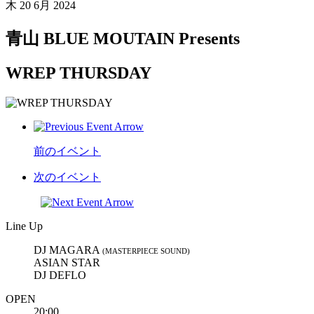
木
20 6月 2024
青山 BLUE MOUTAIN Presents
WREP THURSDAY
前のイベント
次のイベント
Line Up
DJ MAGARA
(MASTERPIECE SOUND)
ASIAN STAR
DJ DEFLO
OPEN
20:00