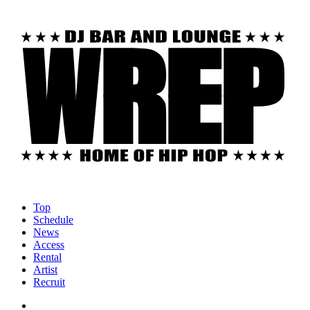
Top
Schedule
News
Access
Rental
Artist
Recruit