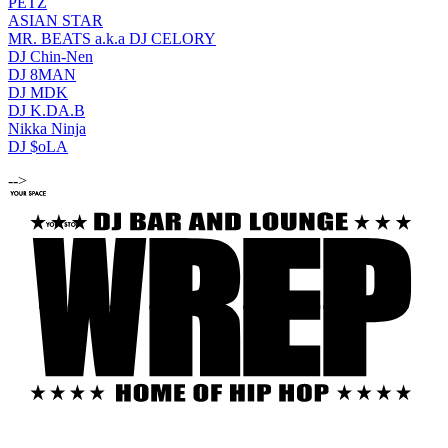
PETZ
ASIAN STAR
MR. BEATS a.k.a DJ CELORY
DJ Chin-Nen
DJ 8MAN
DJ MDK
DJ K.DA.B
Nikka Ninja
DJ $oLA
-->