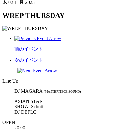
木
02 11月 2023
WREP THURSDAY
前のイベント
次のイベント
Line Up
DJ MAGARA
(MASTERPIECE SOUND)
ASIAN STAR
SHOW_Schott
DJ DEFLO
OPEN
20:00