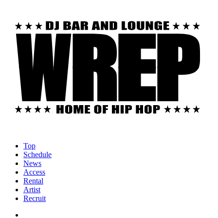
Top
Schedule
News
Access
Rental
Artist
Recruit