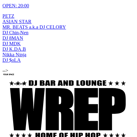
OPEN: 20:00
PETZ
ASIAN STAR
MR. BEATS a.k.a DJ CELORY
DJ Chin-Nen
DJ 8MAN
DJ MDK
DJ K.DA.B
Nikka Ninja
DJ $oLA
-->