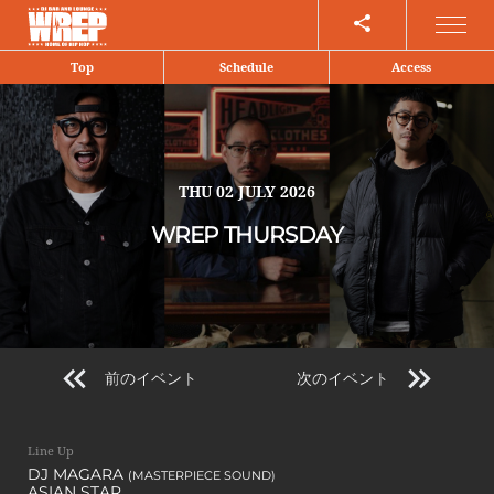
Share
Top
Schedule
Access
THU
02 JULY 2026
WREP THURSDAY
前のイベント
次のイベント
Line Up
DJ MAGARA
(MASTERPIECE SOUND)
ASIAN STAR