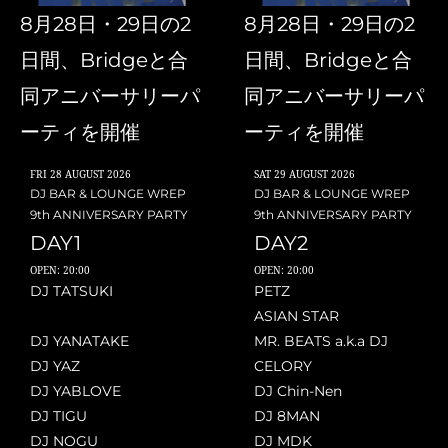
8月28日・29日の2
8月28日・29日の2
日間、Bridgeと合
日間、Bridgeと合
同アニバーサリーパ
同アニバーサリーパ
ーティを開催
ーティを開催
FRI
28 AUGUST 2026
SAT
29 AUGUST 2026
DJ BAR & LOUNGE WREP
DJ BAR & LOUNGE WREP
9th ANNIVERSARY PARTY
9th ANNIVERSARY PARTY
DAY1
DAY2
OPEN: 20:00
OPEN: 20:00
DJ TATSUKI
PETZ
ASIAN STAR
DJ YANATAKE
MR. BEATS a.k.a DJ
DJ YAZ
CELORY
DJ YABLOVE
DJ Chin-Nen
DJ TIGU
DJ 8MAN
DJ NOGU
DJ MDK