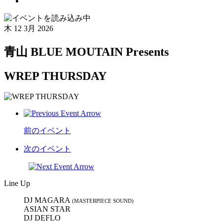
木
12 3月 2026
青山 BLUE MOUTAIN Presents
WREP THURSDAY
前のイベント
次のイベント
Line Up
DJ MAGARA
(MASTERPIECE SOUND)
ASIAN STAR
DJ DEFLO