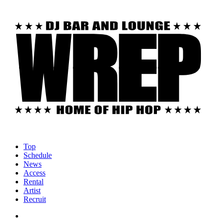
Top
Schedule
News
Access
Rental
Artist
Recruit