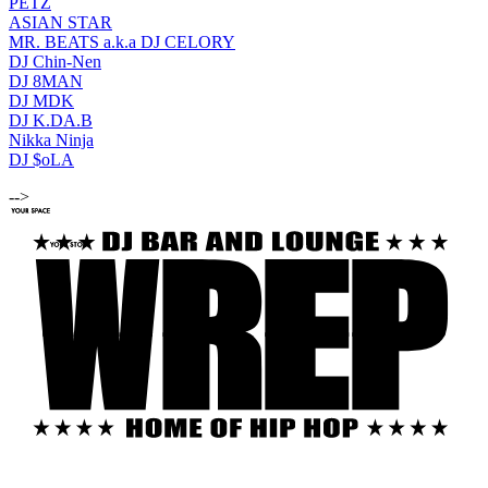
PETZ
ASIAN STAR
MR. BEATS a.k.a DJ CELORY
DJ Chin-Nen
DJ 8MAN
DJ MDK
DJ K.DA.B
Nikka Ninja
DJ $oLA
-->