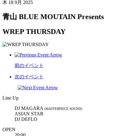
木
18 9月 2025
青山 BLUE MOUTAIN Presents
WREP THURSDAY
前のイベント
次のイベント
Line Up
DJ MAGARA
(MASTERPIECE SOUND)
ASIAN STAR
DJ DEFLO
OPEN
20:00