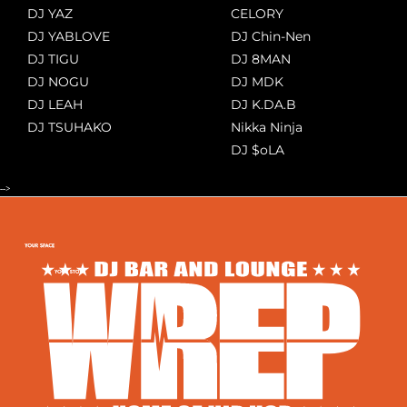
DJ YAZ
CELORY
DJ YABLOVE
DJ Chin-Nen
DJ TIGU
DJ 8MAN
DJ NOGU
DJ MDK
DJ LEAH
DJ K.DA.B
DJ TSUHAKO
Nikka Ninja
DJ $oLA
-->