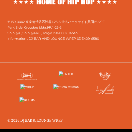
〒150-0002 東京都渋谷区渋谷1-25-6 渋谷パークサイド共同ビル9F
Park Side Kyoudou bldg.9F, 1-25-6,
Shibuya , Shibuya-ku , Tokyo 150-0002 Japan
Information :
DJ BAR AND LOUNGE WREP 03-3409-6580
© 2026 DJ BAR & LOUNGE WREP