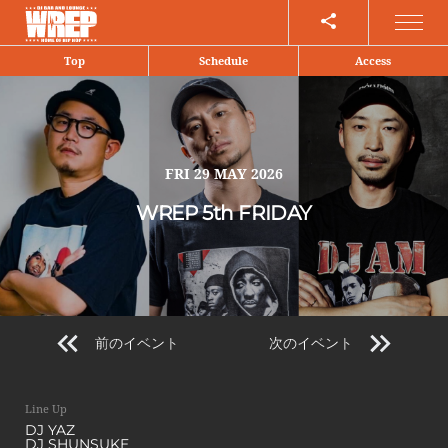
Share
Top
Schedule
Access
FRI
29 MAY 2026
WREP 5th FRIDAY
前のイベント
次のイベント
Line Up
DJ YAZ
DJ SHUNSUKE