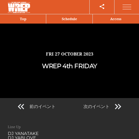
Share
Top
Schedule
Access
FRI
27 OCTOBER 2023
WREP 4th FRIDAY
前のイベント
次のイベント
Line Up
DJ YANATAKE
DJ YABLOVE