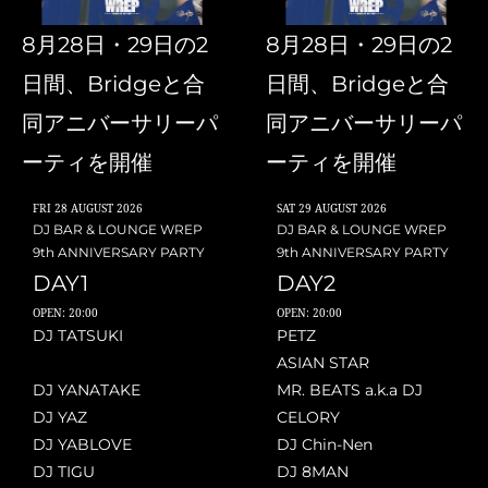
8月28日・29日の2
8月28日・29日の2
日間、Bridgeと合
日間、Bridgeと合
同アニバーサリーパ
同アニバーサリーパ
ーティを開催
ーティを開催
FRI
28 AUGUST 2026
SAT
29 AUGUST 2026
DJ BAR & LOUNGE WREP
DJ BAR & LOUNGE WREP
9th ANNIVERSARY PARTY
9th ANNIVERSARY PARTY
DAY1
DAY2
OPEN: 20:00
OPEN: 20:00
DJ TATSUKI
PETZ
ASIAN STAR
DJ YANATAKE
MR. BEATS a.k.a DJ
DJ YAZ
CELORY
DJ YABLOVE
DJ Chin-Nen
DJ TIGU
DJ 8MAN