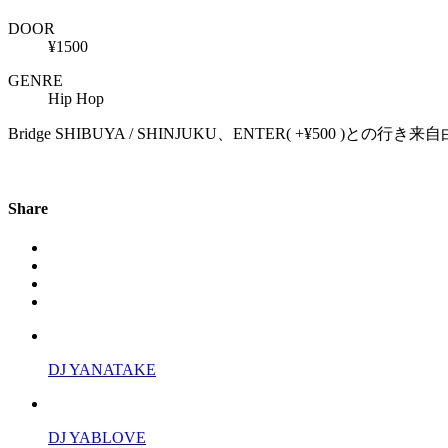
DOOR
¥1500
GENRE
Hip Hop
Bridge SHIBUYA / SHINJUKU、ENTER( +¥500 )との行き
Share
DJ YANATAKE
DJ YABLOVE