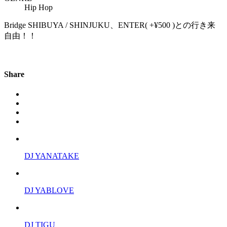
Hip Hop
Bridge SHIBUYA / SHINJUKU、ENTER( +¥500 )との行き来
自由！！
Share
DJ YANATAKE
DJ YABLOVE
DJ TIGU