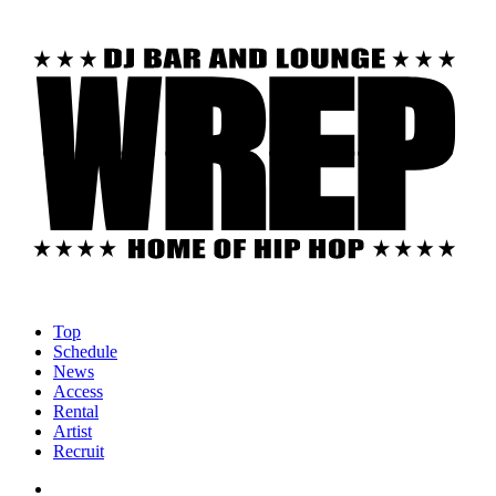
Top
Schedule
News
Access
Rental
Artist
Recruit