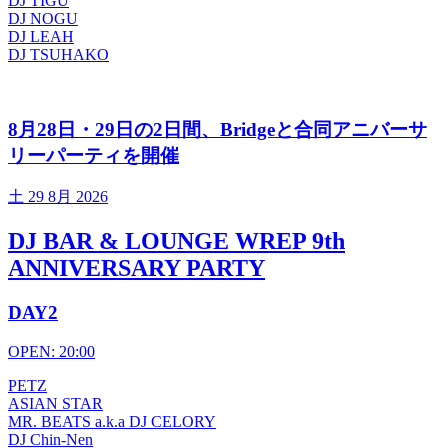
DJ TIGU
DJ NOGU
DJ LEAH
DJ TSUHAKO
8月28日・29日の2日間、Bridgeと合同アニバーサ
リーパーティを開催
土
29 8月 2026
DJ BAR & LOUNGE WREP 9th
ANNIVERSARY PARTY
DAY2
OPEN: 20:00
PETZ
ASIAN STAR
MR. BEATS a.k.a DJ CELORY
DJ Chin-Nen