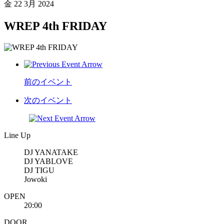
金
22 3月 2024
WREP 4th FRIDAY
前のイベント
次のイベント
Line Up
DJ YANATAKE
DJ YABLOVE
DJ TIGU
Jowoki
OPEN
20:00
DOOR