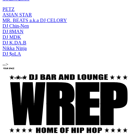
PETZ
ASIAN STAR
MR. BEATS a.k.a DJ CELORY
DJ Chin-Nen
DJ 8MAN
DJ MDK
DJ K.DA.B
Nikka Ninja
DJ $oLA
-->