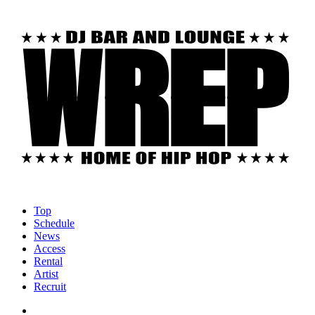
Top
Schedule
News
Access
Rental
Artist
Recruit