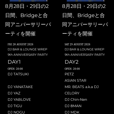
8月28日・29日の2
8月28日・29日の2
日間、Bridgeと合
日間、Bridgeと合
同アニバーサリーパ
同アニバーサリーパ
ーティを開催
ーティを開催
FRI
28 AUGUST 2026
SAT
29 AUGUST 2026
DJ BAR & LOUNGE WREP
DJ BAR & LOUNGE WREP
9th ANNIVERSARY PARTY
9th ANNIVERSARY PARTY
DAY1
DAY2
OPEN: 20:00
OPEN: 20:00
DJ TATSUKI
PETZ
ASIAN STAR
DJ YANATAKE
MR. BEATS a.k.a DJ
DJ YAZ
CELORY
DJ YABLOVE
DJ Chin-Nen
DJ TIGU
DJ 8MAN
DJ NOGU
DJ MDK