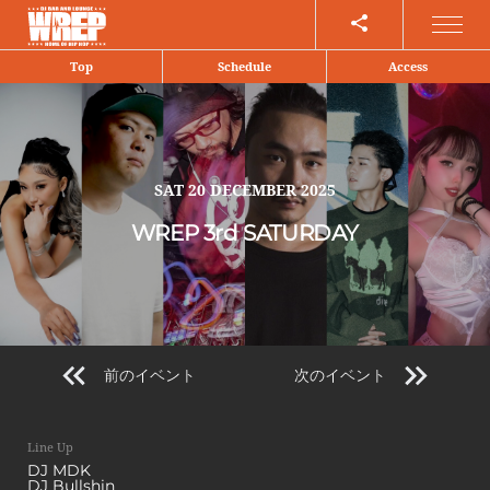
Share
Top
Schedule
Access
SAT
20 DECEMBER 2025
WREP 3rd SATURDAY
前のイベント
次のイベント
Line Up
DJ MDK
DJ Bullshin