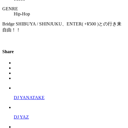
GENRE
Hip-Hop
Bridge SHIBUYA / SHINJUKU、ENTER( +¥500 )との行き来
自由！！
Share
DJ YANATAKE
DJ YAZ