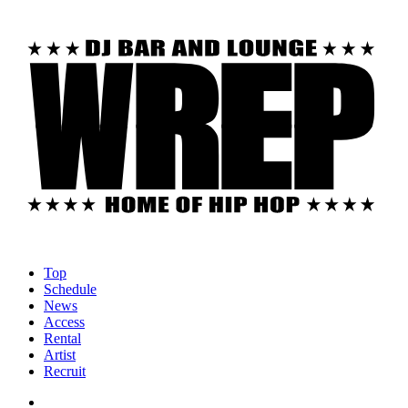
Top
Schedule
News
Access
Rental
Artist
Recruit