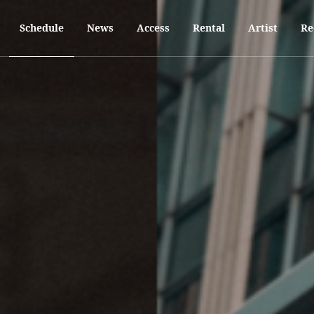
Schedule
News
Access
Rental
Artist
Re