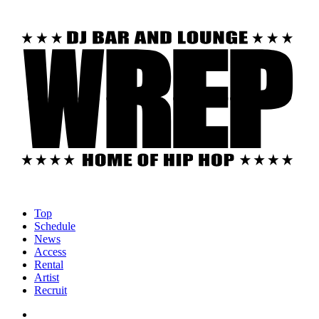
Top
Schedule
News
Access
Rental
Artist
Recruit