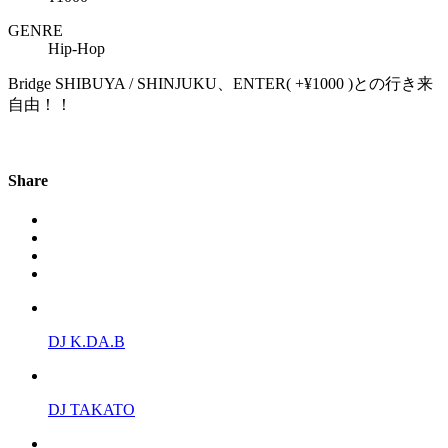
GENRE
Hip-Hop
Bridge SHIBUYA / SHINJUKU、ENTER( +¥1000 )との行き来
自由！！
Share
DJ K.DA.B
DJ TAKATO