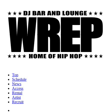
Top
Schedule
News
Access
Rental
Artist
Recruit