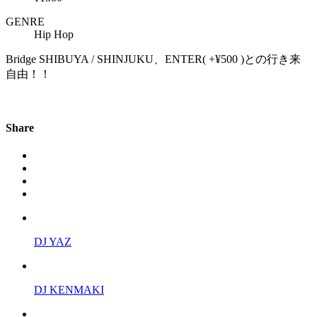
GENRE
Hip Hop
Bridge SHIBUYA / SHINJUKU、ENTER( +¥500 )との行き来
自由！！
Share
DJ YAZ
DJ KENMAKI