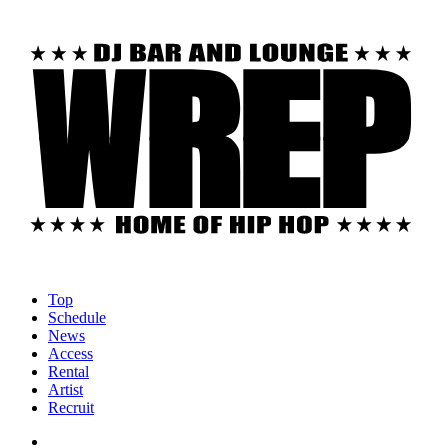
Top
Schedule
News
Access
Rental
Artist
Recruit