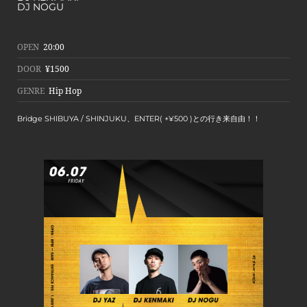
DJ NOGU
OPEN
20:00
DOOR
¥1500
GENRE
Hip Hop
Bridge SHIBUYA / SHINJUKU、ENTER( +¥500 )との行き来自由！！