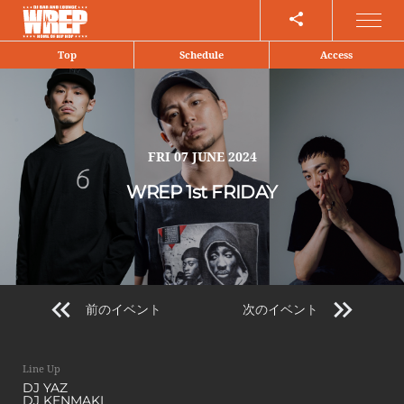
Share
Top
Schedule
Access
FRI
07 JUNE 2024
WREP 1st FRIDAY
前のイベント
次のイベント
Line Up
DJ YAZ
DJ KENMAKI