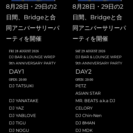
8月28日・29日の2
8月28日・29日の2
日間、Bridgeと合
日間、Bridgeと合
同アニバーサリーパ
同アニバーサリーパ
ーティを開催
ーティを開催
FRI
28 AUGUST 2026
SAT
29 AUGUST 2026
DJ BAR & LOUNGE WREP
DJ BAR & LOUNGE WREP
9th ANNIVERSARY PARTY
9th ANNIVERSARY PARTY
DAY1
DAY2
OPEN: 20:00
OPEN: 20:00
DJ TATSUKI
PETZ
ASIAN STAR
DJ YANATAKE
MR. BEATS a.k.a DJ
DJ YAZ
CELORY
DJ YABLOVE
DJ Chin-Nen
DJ TIGU
DJ 8MAN
DJ NOGU
DJ MDK