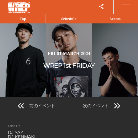
Share
Top
Schedule
Access
FRI
01 MARCH 2024
WREP 1st FRIDAY
前のイベント
次のイベント
Line Up
DJ YAZ
DJ KENMAKI