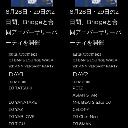
8月28日・29日の2
8月28日・29日の2
日間、Bridgeと合
日間、Bridgeと合
同アニバーサリーパ
同アニバーサリーパ
ーティを開催
ーティを開催
FRI
28 AUGUST 2026
SAT
29 AUGUST 2026
DJ BAR & LOUNGE WREP
DJ BAR & LOUNGE WREP
9th ANNIVERSARY PARTY
9th ANNIVERSARY PARTY
DAY1
DAY2
OPEN: 20:00
OPEN: 20:00
DJ TATSUKI
PETZ
ASIAN STAR
DJ YANATAKE
MR. BEATS a.k.a DJ
DJ YAZ
CELORY
DJ YABLOVE
DJ Chin-Nen
DJ TIGU
DJ 8MAN