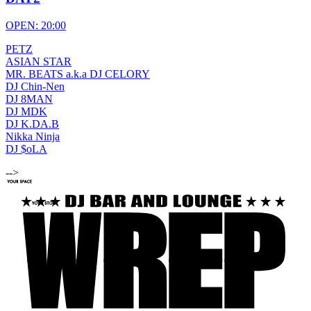
OPEN: 20:00
PETZ
ASIAN STAR
MR. BEATS a.k.a DJ CELORY
DJ Chin-Nen
DJ 8MAN
DJ MDK
DJ K.DA.B
Nikka Ninja
DJ $oLA
-->