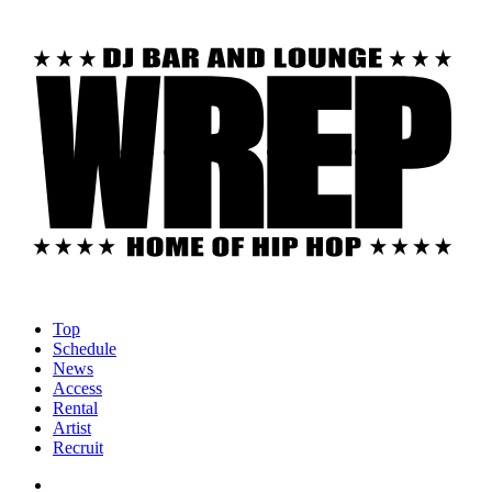
Top
Schedule
News
Access
Rental
Artist
Recruit