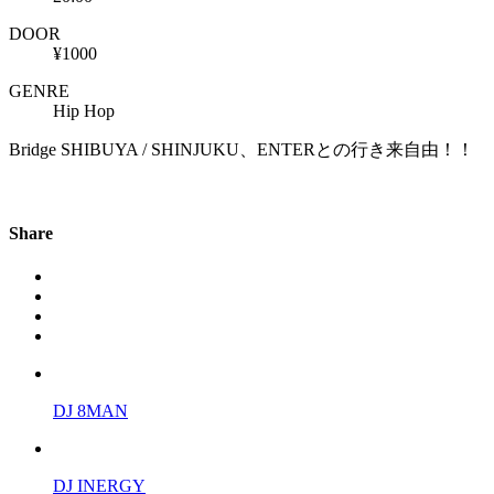
DOOR
¥1000
GENRE
Hip Hop
Bridge SHIBUYA / SHINJUKU、ENTERとの行き来自由！！
Share
DJ 8MAN
DJ INERGY