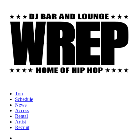
Top
Schedule
News
Access
Rental
Artist
Recruit