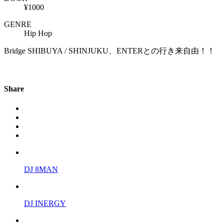
¥1000
GENRE
Hip Hop
Bridge SHIBUYA / SHINJUKU、ENTERとの行き来自由！！
Share
DJ 8MAN
DJ INERGY