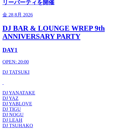
リーパーティを開催
金
28 8月 2026
DJ BAR & LOUNGE WREP 9th
ANNIVERSARY PARTY
DAY1
OPEN: 20:00
DJ TATSUKI
DJ YANATAKE
DJ YAZ
DJ YABLOVE
DJ TIGU
DJ NOGU
DJ LEAH
DJ TSUHAKO