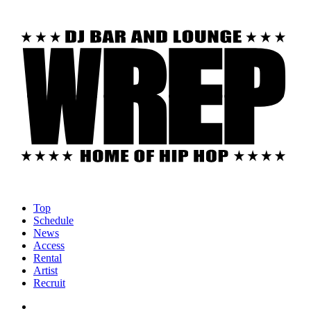
Top
Schedule
News
Access
Rental
Artist
Recruit