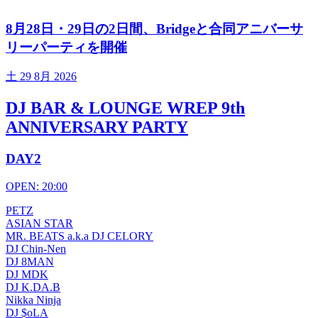
8月28日・29日の2日間、Bridgeと合同アニバーサ
リーパーティを開催
土
29 8月 2026
DJ BAR & LOUNGE WREP 9th
ANNIVERSARY PARTY
DAY2
OPEN: 20:00
PETZ
ASIAN STAR
MR. BEATS a.k.a DJ CELORY
DJ Chin-Nen
DJ 8MAN
DJ MDK
DJ K.DA.B
Nikka Ninja
DJ $oLA