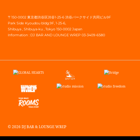
〒150-0002 東京都渋谷区渋谷1-25-6 渋谷パークサイド共同ビル9F
Park Side Kyoudou bldg.9F, 1-25-6,
Shibuya , Shibuya-ku , Tokyo 150-0002 Japan
Information :
DJ BAR AND LOUNGE WREP 03-3409-6580
© 2026 DJ BAR & LOUNGE WREP