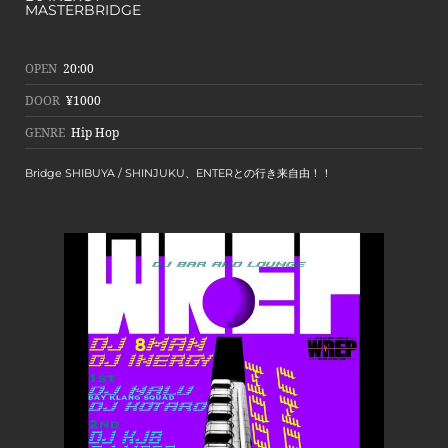
MASTERBRIDGE
OPEN
20:00
DOOR
¥1000
GENRE
Hip Hop
Bridge SHIBUYA / SHINJUKU、ENTERとの行き来自由！！