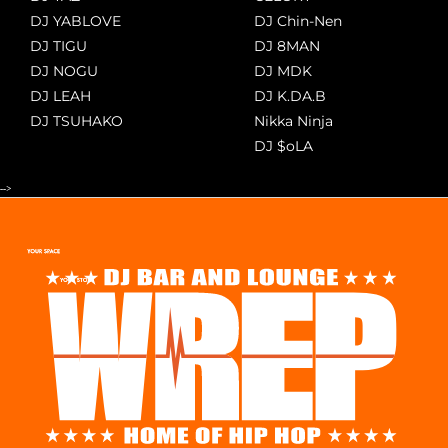
DJ YABLOVE
DJ Chin-Nen
DJ TIGU
DJ 8MAN
DJ NOGU
DJ MDK
DJ LEAH
DJ K.DA.B
DJ TSUHAKO
Nikka Ninja
DJ $oLA
-->