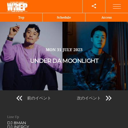
Share
Top
Schedule
Access
MON
31 JULY 2023
UNDER DA MOONLIGHT
前のイベント
次のイベント
Line Up
DJ 8MAN
DJ INERGY