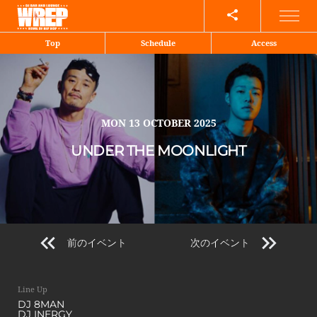
Share
Top
Schedule
Access
MON
13 OCTOBER 2025
UNDER THE MOONLIGHT
前のイベント
次のイベント
Line Up
DJ 8MAN
DJ INERGY