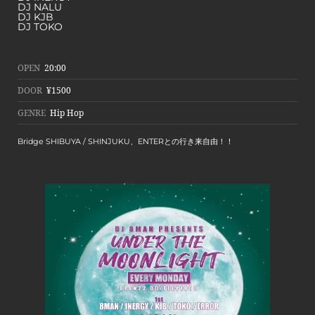
DJ NALU
DJ KJB
DJ TOKO
OPEN
20:00
DOOR
¥1500
GENRE
Hip Hop
Bridge SHIBUYA / SHINJUKU、ENTERとの行き来自由！！