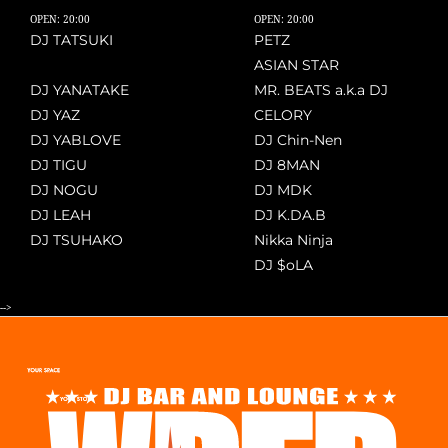
OPEN: 20:00
OPEN: 20:00
DJ TATSUKI
PETZ
ASIAN STAR
DJ YANATAKE
MR. BEATS a.k.a DJ
DJ YAZ
CELORY
DJ YABLOVE
DJ Chin-Nen
DJ TIGU
DJ 8MAN
DJ NOGU
DJ MDK
DJ LEAH
DJ K.DA.B
DJ TSUHAKO
Nikka Ninja
DJ $oLA
-->