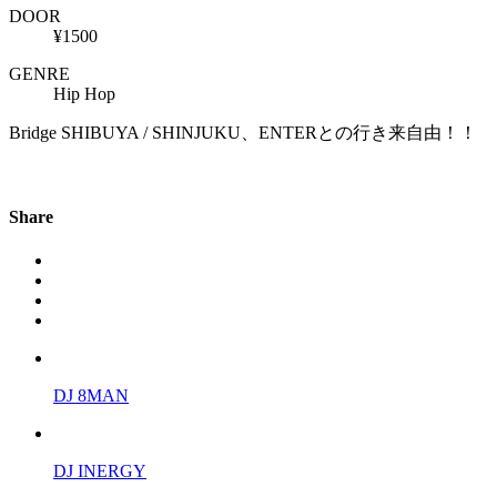
DOOR
¥1500
GENRE
Hip Hop
Bridge SHIBUYA / SHINJUKU、ENTERとの行き来自由！！
Share
DJ 8MAN
DJ INERGY