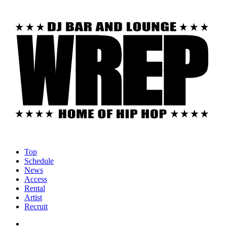
Top
Schedule
News
Access
Rental
Artist
Recruit