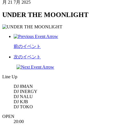
月
21 7月 2025
UNDER THE MOONLIGHT
前のイベント
次のイベント
Line Up
DJ 8MAN
DJ INERGY
DJ NALU
DJ KJB
DJ TOKO
OPEN
20:00