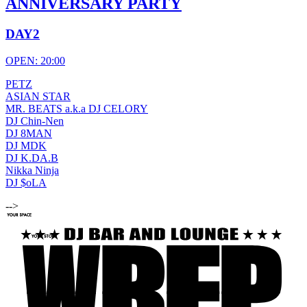
ANNIVERSARY PARTY
DAY2
OPEN: 20:00
PETZ
ASIAN STAR
MR. BEATS a.k.a DJ CELORY
DJ Chin-Nen
DJ 8MAN
DJ MDK
DJ K.DA.B
Nikka Ninja
DJ $oLA
-->