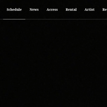
Schedule
News
Access
Rental
Artist
Re