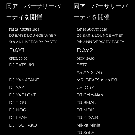
同アニバーサリーパ
同アニバーサリーパ
ーティを開催
ーティを開催
FRI
28 AUGUST 2026
SAT
29 AUGUST 2026
DJ BAR & LOUNGE WREP
DJ BAR & LOUNGE WREP
9th ANNIVERSARY PARTY
9th ANNIVERSARY PARTY
DAY1
DAY2
OPEN: 20:00
OPEN: 20:00
DJ TATSUKI
PETZ
ASIAN STAR
DJ YANATAKE
MR. BEATS a.k.a DJ
DJ YAZ
CELORY
DJ YABLOVE
DJ Chin-Nen
DJ TIGU
DJ 8MAN
DJ NOGU
DJ MDK
DJ LEAH
DJ K.DA.B
DJ TSUHAKO
Nikka Ninja
DJ $oLA