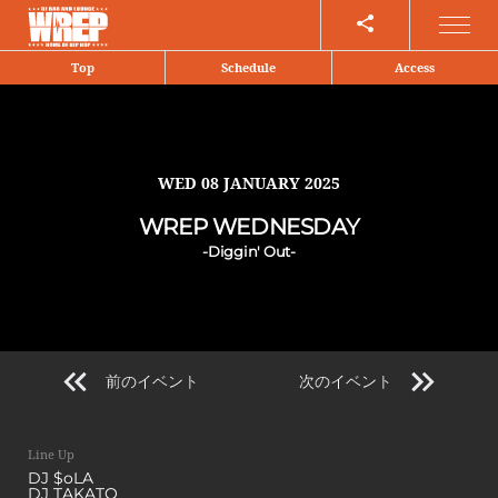
Share
Top
Schedule
Access
WED
08 JANUARY 2025
WREP WEDNESDAY
-Diggin' Out-
前のイベント
次のイベント
Line Up
DJ $oLA
DJ TAKATO