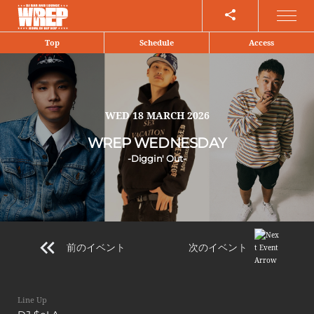
Share
Top
Schedule
Access
WED
18 MARCH 2026
WREP WEDNESDAY
-Diggin' Out-
前のイベント
次のイベント
Line Up