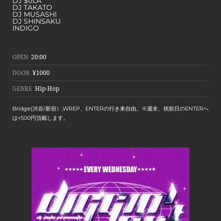
DJ $oLA
DJ TAKATO
DJ MUSASHI
DJ SHINSAKU
INDIGO
OPEN
20:00
DOOR
¥1000
GENRE
Hip-Hop
Bridge(渋谷/新宿）,WREP、ENTERの行き来自由。※週末、祝前日のENTERへ
は+500円頂戴します。