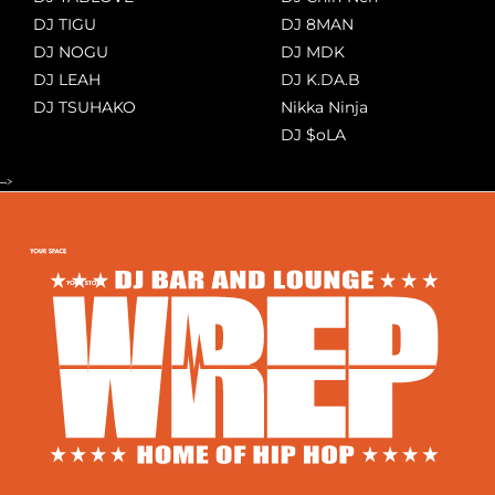
DJ TIGU
DJ 8MAN
DJ NOGU
DJ MDK
DJ LEAH
DJ K.DA.B
DJ TSUHAKO
Nikka Ninja
DJ $oLA
-->