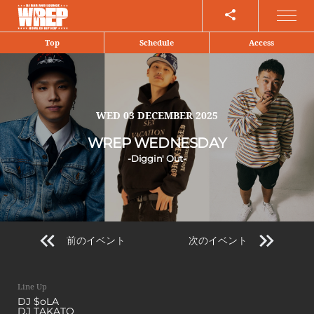
Share
Top
Schedule
Access
WED
03 DECEMBER 2025
WREP WEDNESDAY
-Diggin' Out-
前のイベント
次のイベント
Line Up
DJ $oLA
DJ TAKATO