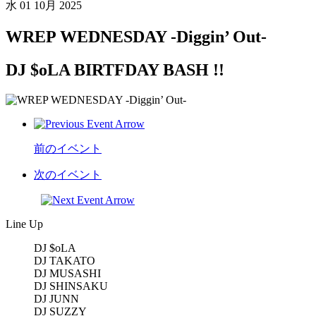
水
01 10月 2025
WREP WEDNESDAY -Diggin’ Out-
DJ $oLA BIRTFDAY BASH !!
前のイベント
次のイベント
Line Up
DJ $oLA
DJ TAKATO
DJ MUSASHI
DJ SHINSAKU
DJ JUNN
DJ SUZZY