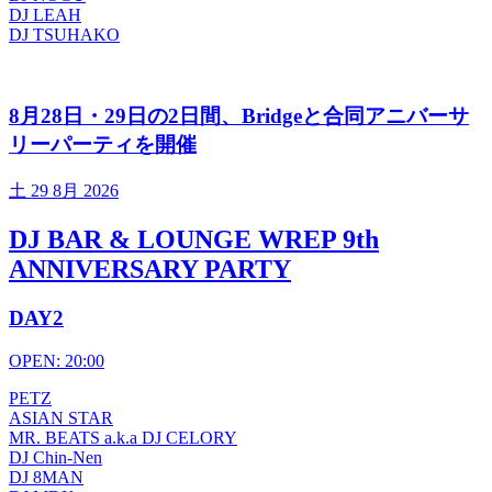
DJ LEAH
DJ TSUHAKO
8月28日・29日の2日間、Bridgeと合同アニバーサ
リーパーティを開催
土
29 8月 2026
DJ BAR & LOUNGE WREP 9th
ANNIVERSARY PARTY
DAY2
OPEN: 20:00
PETZ
ASIAN STAR
MR. BEATS a.k.a DJ CELORY
DJ Chin-Nen
DJ 8MAN