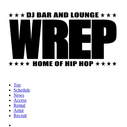
Top
Schedule
News
Access
Rental
Artist
Recruit